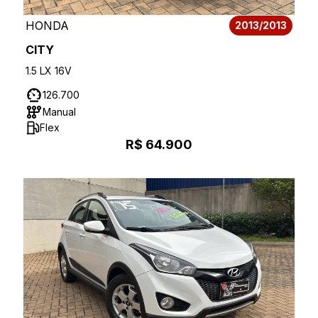
HONDA
2013/2013
CITY
1.5 LX 16V
126.700
Manual
Flex
R$ 64.900