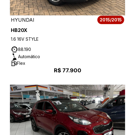
HYUNDAI
2015/2015
HB20X
1.6 16V STYLE
88.190
Automático
Flex
R$ 77.900