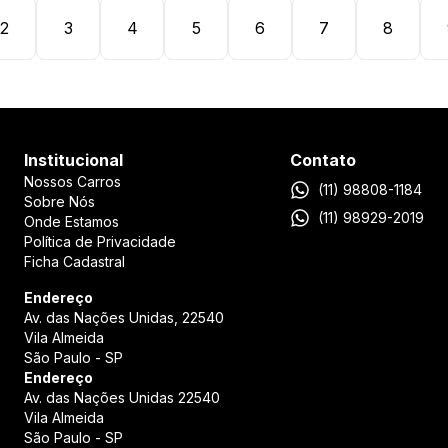
2
3
4
5
6
7
8
Institucional
Contato
Nossos Carros
(11) 98808-1184
Sobre Nós
(11) 98929-2019
Onde Estamos
Política de Privacidade
Ficha Cadastral
Endereço
Av. das Nações Unidas,
22540
Vila Almeida
São Paulo
-
SP
Endereço
Av. das Nações Unidas
22540
Vila Almeida
São Paulo
-
SP